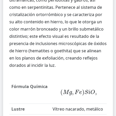
ultramáficas, como peridotitas y gabros, así
como en serpentinitas. Pertenece al sistema de
cristalización ortorrómbico y se caracteriza por
su alto contenido en hierro, lo que le otorga un
color marrón bronceado y un brillo submetálico
distintivo; este efecto visual es resultado de la
presencia de inclusiones microscópicas de óxidos
de hierro (hematites o goethita) que se alinean
en los planos de exfoliación, creando reflejos
Fórmula Química
(
M
g
,
F
e
)
S
i
O
₃
₃
₃
Lustre
Vítreo nacarado, metálico