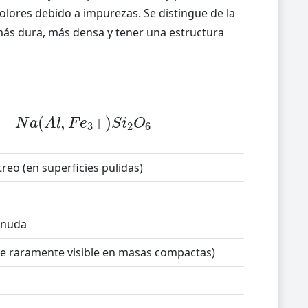
ores debido a impurezas. Se distingue de la
r más dura, más densa y tener una estructura
N
a
(
A
l
,
F
e
3
+
)
S
i
2
O
6
treo (en superficies pulidas)
ranuda
e raramente visible en masas compactas)